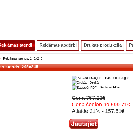
Reklāmas stendi
Reklāmas apģērbi
Drukas produkcija
P
Reklāmas stends, 245x245
as stends, 245x245
Pastāsti draugam
Drukāt
Saglabāt PDF
Cena 757.23€
Cena šodien no 599.71€
Atlaide 21% - 157.51€