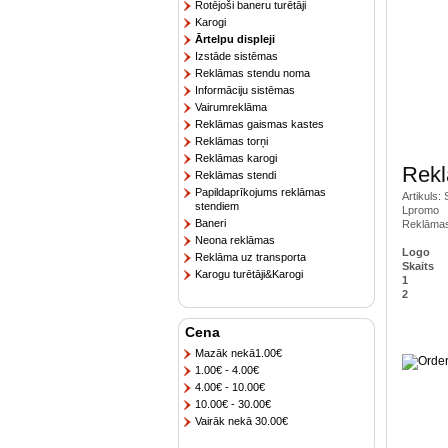
Rotējoši baneru turētāji
Karogi
Ārtelpu displeji
Izstāde sistēmas
Reklāmas stendu noma
Informāciju sistēmas
Vairumreklāma
Reklāmas gaismas kastes
Reklāmas torņi
Reklāmas karogi
Rekl
Reklāmas stendi
Papildaprīkojums reklāmas
Artikuls:
stendiem
Lpromo
Baneri
Reklāmas
Neona reklāmas
Logo
Reklāma uz transporta
Skaits
Karogu turētāji&Karogi
1
2
Cena
Mazāk nekā1.00€
1.00€ - 4.00€
4.00€ - 10.00€
10.00€ - 30.00€
Vairāk nekā 30.00€