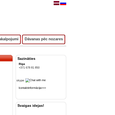
akalpojumi
Dāvanas pēc nozares
Sazināties
Riga
+371 678 81 850
skype
kontaktinformācija>>>
Svaigas idejas!