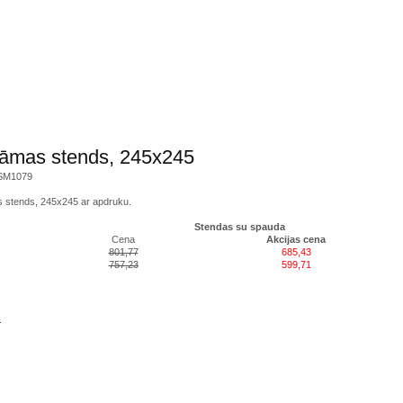
āmas stends, 245x245
 SM1079
 stends, 245x245 ar apdruku.
Stendas su spauda
Cena
Akcijas cena
801,77
685,43
757,23
599,71