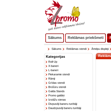
Sākums
Reklāmas priekšmeti
Sākums
Reklāmas stendi
Ārtelpu displeji
Reklām
Kategorijas
Roll-Up
X-baneri
L-baneri
Piekaramie stendi
Rāmji
Grīdas stendi
Brošūru stendi
Galda Stands
Promo galdiņi
Izstāžu sienas
Divpusēji baneru turētāji
Daudzpusēji baneru turētāji