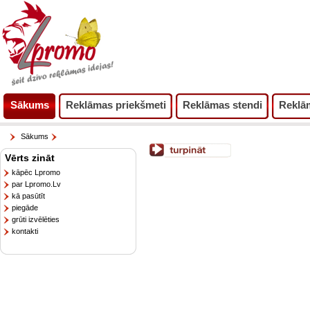
Sākums
Reklāmas priekšmeti
Reklāmas stendi
Reklā
Sākums
Vērts zināt
kāpēc Lpromo
par Lpromo.Lv
kā pasūtīt
piegāde
grūti izvēlēties
kontakti