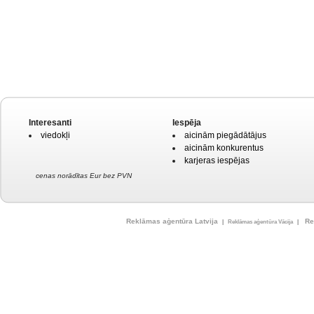
Interesanti
Iespēja
viedokļi
aicinām piegādātājus
aicinām konkurentus
karjeras iespējas
cenas norādītas Eur bez PVN
Reklāmas aģentūra Latvija
Re
|
Reklāmas aģentūra Vācija
|