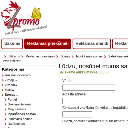
Sākums
Reklāmas priekšmeti
Reklāmas stendi
Reklā
Sākums
Reklāmas priekšmeti
Somas
Iepirkšanās somas
Saliekāma a
pieprasījumu
Lūdzu, nosūtiet mums s
Kategorijas
Saliekāma aukstumsoma (3.58)
Rakstāmpiederumi→
Zīmogi→
Vārds:
Ofisam→
Maki→
e-pasta adrese:
Somas
→
Portfeļi
Dokumentu keisi
Cik daudzi vienībām jūs vēlaties iegādātie
Mugursomas
Iepirkšanās somas
Pludmales somas
Lūdzu, norādiet kontakttālruni un uzņēmum
Datorsomas