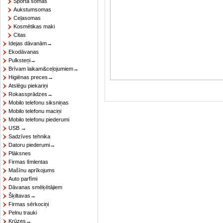
Sporta somas
Aukstumsomas
Ceļasomas
Kosmētikas maki
Citas
Idejas dāvanām→
Ekodāvanas
Pulksteņi→
Brīvam laikam&ceļojumiem→
Higiēnas preces→
Atslēgu piekariņi
Rokassprādzes→
Mobilo telefonu siksniņas
Mobilo telefonu maciņi
Mobilo telefonu piederumi
USB →
Sadzīves tehnika
Datoru piederumi→
Plāksnes
Firmas līmlentas
Mašīnu aprīkojums
Auto parfīmi
Dāvanas smēķētājiem
Šķiltavas→
Firmas sērkociņi
Pelnu trauki
Krūzes→