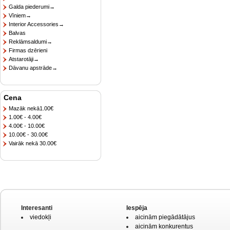
Galda piederumi→
Vīniem→
Interior Accessories→
Balvas
Reklāmsaldumi→
Firmas dzērieni
Atstarotāji→
Dāvanu apstrāde→
Cena
Mazāk nekā1.00€
1.00€ - 4.00€
4.00€ - 10.00€
10.00€ - 30.00€
Vairāk nekā 30.00€
Interesanti
Iespēja
viedokļi
aicinām piegādātājus
aicinām konkurentus