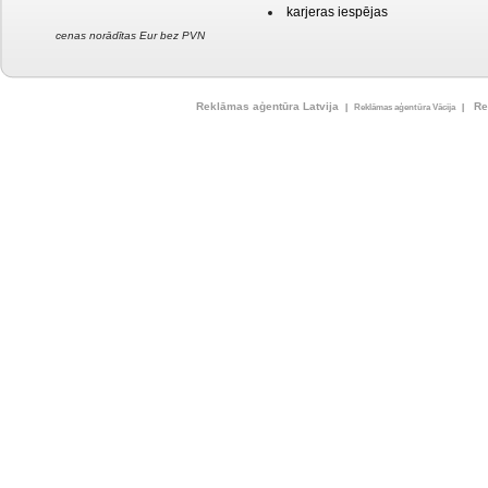
karjeras iespējas
cenas norādītas Eur bez PVN
Reklāmas aģentūra Latvija
Re
|
Reklāmas aģentūra Vācija
|