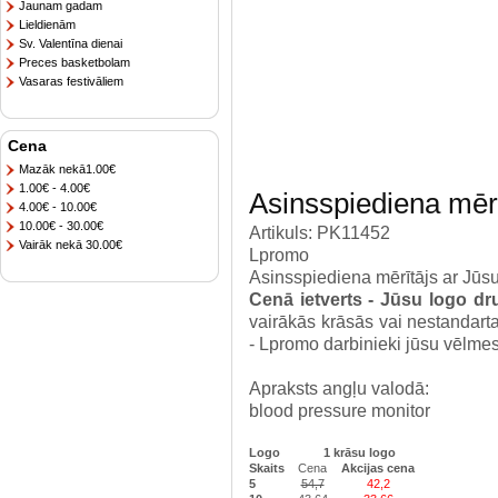
Jaunam gadam
Lieldienām
Sv. Valentīna dienai
Preces basketbolam
Vasaras festivāliem
Cena
Mazāk nekā1.00€
1.00€ - 4.00€
Asinsspiediena mērī
4.00€ - 10.00€
10.00€ - 30.00€
Artikuls: PK11452
Vairāk nekā 30.00€
Lpromo
Asinsspiediena mērītājs ar Jūsu
Cenā ietverts - Jūsu logo dr
vairākās krāsās vai nestandart
- Lpromo darbinieki jūsu vēlmes 
Apraksts angļu valodā:
blood pressure monitor
Logo
1 krāsu logo
Skaits
Cena
Akcijas cena
5
54,7
42,2