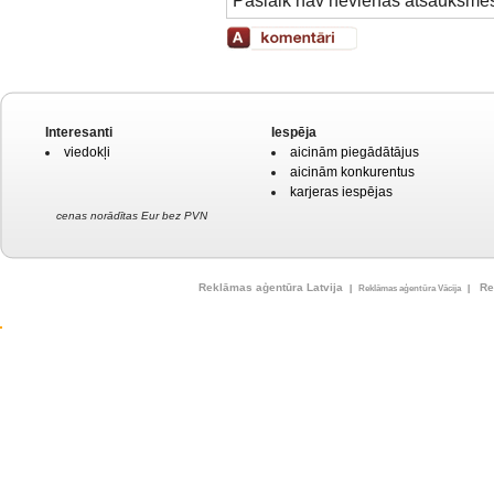
Pašlaik nav nevienas atsauksme
Interesanti
Iespēja
viedokļi
aicinām piegādātājus
aicinām konkurentus
karjeras iespējas
cenas norādītas Eur bez PVN
Reklāmas aģentūra Latvija
Re
|
Reklāmas aģentūra Vācija
|