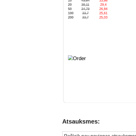
10
43,64
33,66
20
38,11
29,4
50
34,79
26,84
100
33,7
25,61
200
33,7
25,03
Atsauksmes: