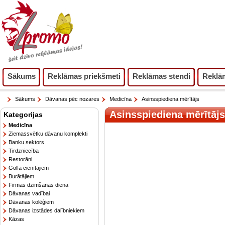
Sākums
Reklāmas priekšmeti
Reklāmas stendi
Reklā
Sākums
Dāvanas pēc nozares
Medicīna
Asinsspiediena mērītājs
Asinsspiediena mērītājs
Kategorijas
Medicīna
Ziemassvētku dāvanu komplekti
Banku sektors
Tirdzniecība
Restorāni
Golfa cienītājiem
Burātājiem
Firmas dzimšanas diena
Dāvanas vadībai
Dāvanas kolēģiem
Dāvanas izstādes dalībniekiem
Kāzas